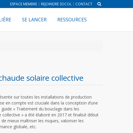
ESPACE MEMBRE
|
REJOINDRE SOCOL
|
CONTACT
LIÈRE
SE LANCER
RESSOURCES
haude solaire collective
ésente sur toutes les installations de production
ise en compte est cruciale dans la conception d’une
Le guide « Traitement du bouclage dans les
e collective » a été élaboré en 2017 et finalisé début
de mieux maîtriser les risques, valoriser les
rmance globale, etc.