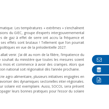
limatique. Les températures « extrêmes » s’enchaînent
visions du GIEC, groupe d’experts intergouvernemental
ines de gaz à effet de serre ont accru la fréquence et
ses effets sont brutaux ! Tellement que l’on pourrait
litiques en vue de la présidentielle 2027.
it venir. J’ai dit au nom de la filière, l’impatience du
e souhait du ministère que toutes les mesures soient
is des mois et commence à avoir des crampes. Alors que
tion national soit régionalisé dès l’année prochaine.
rie agro-alimentaire, plusieurs initiatives engagées en
avoriser des dynamiques sectorielles inter-régionales.
eur solaire est exemplaire. Aussi, SOCOL sera présent
ropager leurs bonnes pratiques pour l’essor du solaire