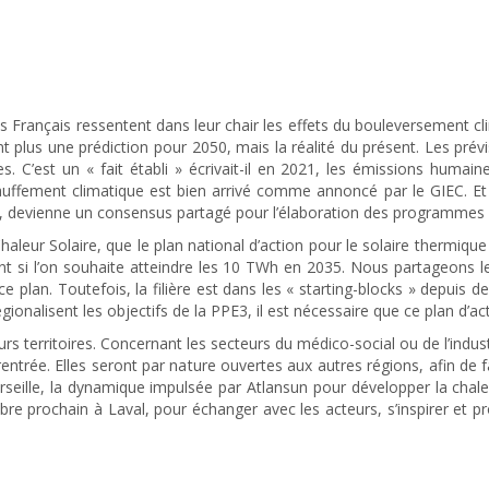
s Français ressentent dans leur chair les effets du bouleversement c
nt plus une prédiction pour 2050, mais la réalité du présent. Les pré
tes. C’est un « fait établi » écrivait-il en 2021, les émissions huma
auffement climatique est bien arrivé comme annoncé par le GIEC. Et 
, devienne un consensus partagé pour l’élaboration des programmes po
r Solaire, que le plan national d’action pour le solaire thermique alla
nt si l’on souhaite atteindre les 10 TWh en 2035. Nous partageons l
r ce plan. Toutefois, la filière est dans les « starting-blocks » depu
égionalisent les objectifs de la PPE3, il est nécessaire que ce plan d’ac
rs territoires. Concernant les secteurs du médico-social ou de l’indust
entrée. Elles seront par nature ouvertes aux autres régions, afin de f
Marseille, la dynamique impulsée par Atlansun pour développer la chal
re prochain à Laval, pour échanger avec les acteurs, s’inspirer et p