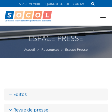
ESPACE MEMBRE
|
REJOINDRE SOCOL
|
CONTACT
Tog
nav
ESPACE PRESSE
Accueil
Ressources
Espace Presse
Editos
Revue de presse