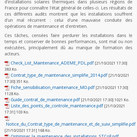
d'installations solaires thermiques dans plusieurs régions de
France pour connaître l'état général de celles-ci. Les résultats de
ces différents audits montrent que les installations souffrent
d'un mal récurrent : celui d'une mauvaise conduite des
opérations de maintenance et d'entretien.
Ces tâches, censées faire perdurer les installations dans le
temps et conserver de bonnes performances, sont mal ou non
exécutées, principalement dû au manque de formation des
acteurs.
Check_List_Maintenance_ADEME_PDL.pdf
[21/10/2021 17:30]
383 Ko.
Contrat_type_de_maintenance_simplifie_2014.pdf
[21/10/2021
17:30] 351 Ko.
Fiche_sensibilisation_maintenance_MO.pdf
[21/10/2021 17:30]
1128 Ko.
Guide_contrat_de_maintenance.pdf
[21/10/2021 17:30] 1021 Ko.
Liste_des_points_de_controle_maintenance.pdf
[21/10/2021
17:31] 103 Ko.
Notice_du_Contrat_type_de_maintenance_et_de_suivi_simplifie.pdf
[21/10/2021 17:31] 168 Ko.
Optimiser_la_maintenance_des_installations_STColl.pdf