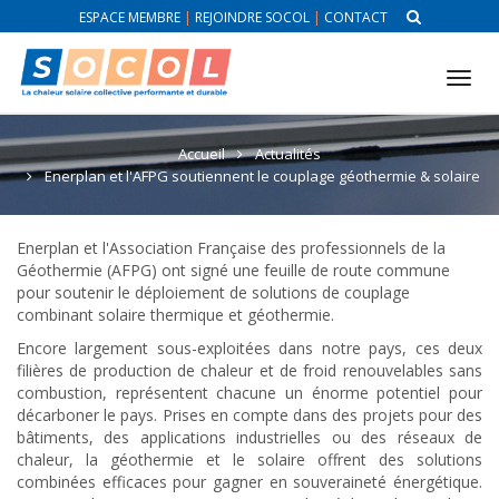
ESPACE MEMBRE
|
REJOINDRE SOCOL
|
CONTACT
Tog
nav
Accueil
Actualités
Enerplan et l'AFPG soutiennent le couplage géothermie & solaire
Enerplan et l'Association Française des professionnels de la
Géothermie (AFPG) ont signé une feuille de route commune
pour soutenir le déploiement de solutions de couplage
combinant solaire thermique et géothermie.
Encore largement sous-exploitées dans notre pays, ces deux
filières de production de chaleur et de froid renouvelables sans
combustion, représentent chacune un énorme potentiel pour
décarboner le pays. Prises en compte dans des projets pour des
bâtiments, des applications industrielles ou des réseaux de
chaleur, la géothermie et le solaire offrent des solutions
combinées efficaces pour gagner en souveraineté énergétique.