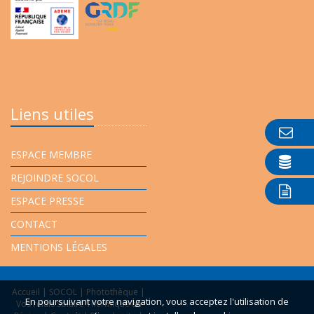
Liens utiles
ESPACE MEMBRE
REJOINDRE SOCOL
ESPACE PRESSE
CONTACT
MENTIONS LÉGALES
Accueil
|
SOCOL
|
Photothèque
|
En poursuivant votre navigation, vous acceptez l'utilisation de
Vos relais Solaire Thermique en