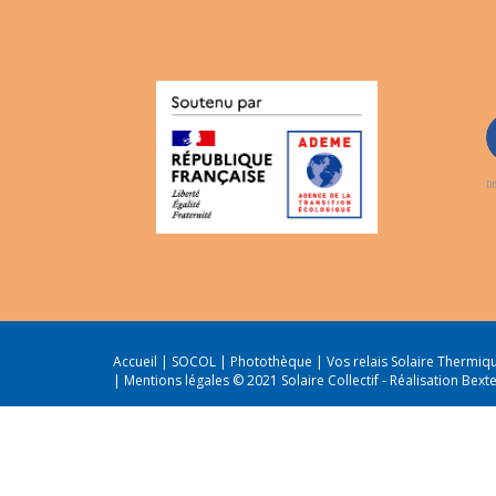
Accueil
|
SOCOL
|
Photothèque
|
Vos relais Solaire Thermi
|
Mentions légales
© 2021 Solaire Collectif -
Réalisation Bext