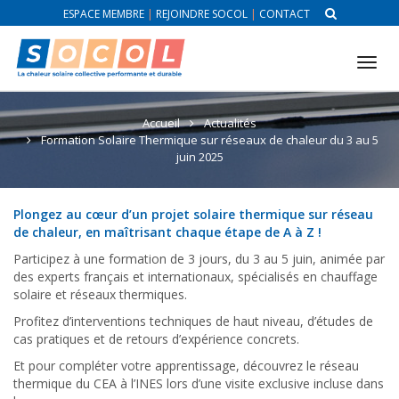
ESPACE MEMBRE
|
REJOINDRE SOCOL
|
CONTACT
Tog
nav
Accueil
Actualités
Formation Solaire Thermique sur réseaux de chaleur du 3 au 5
juin 2025
Plongez au cœur d’un projet solaire thermique sur réseau
de chaleur, en maîtrisant chaque étape de A à Z !
Participez à une formation de 3 jours, du 3 au 5 juin, animée par
des experts français et internationaux, spécialisés en chauffage
solaire et réseaux thermiques.
Profitez d’interventions techniques de haut niveau, d’études de
cas pratiques et de retours d’expérience concrets.
Et pour compléter votre apprentissage, découvrez le réseau
thermique du CEA à l’INES lors d’une visite exclusive incluse dans