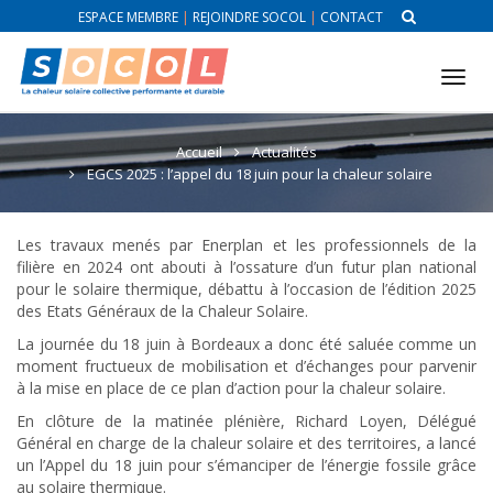
ESPACE MEMBRE
|
REJOINDRE SOCOL
|
CONTACT
Tog
nav
Accueil
Actualités
EGCS 2025 : l’appel du 18 juin pour la chaleur solaire
Les travaux menés par Enerplan et les professionnels de la
filière en 2024 ont abouti à l’ossature d’un futur plan national
pour le solaire thermique, débattu à l’occasion de l’édition 2025
des Etats Généraux de la Chaleur Solaire.
La journée du 18 juin à Bordeaux a donc été saluée comme un
moment fructueux de mobilisation et d’échanges pour parvenir
à la mise en place de ce plan d’action pour la chaleur solaire.
En clôture de la matinée plénière, Richard Loyen, Délégué
Général en charge de la chaleur solaire et des territoires, a lancé
un l’Appel du 18 juin pour s’émanciper de l’énergie fossile grâce
au solaire thermique.