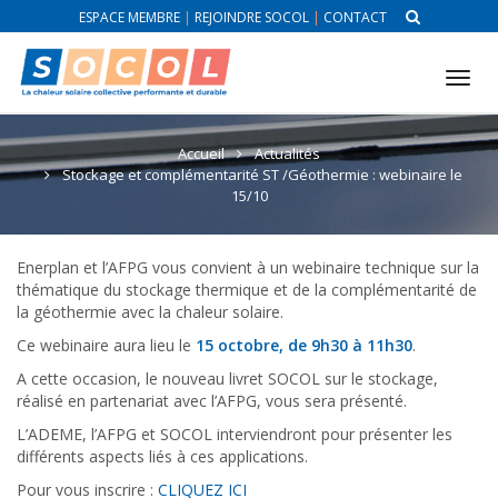
ESPACE MEMBRE
|
REJOINDRE SOCOL
|
CONTACT
Tog
nav
Accueil
Actualités
Stockage et complémentarité ST /Géothermie : webinaire le
15/10
Enerplan et l’AFPG vous convient à un webinaire technique sur la
thématique du stockage thermique et de la complémentarité de
la géothermie avec la chaleur solaire.
Ce webinaire aura lieu le
15 octobre, de 9h30 à 11h30
.
A cette occasion, le nouveau livret SOCOL sur le stockage,
réalisé en partenariat avec l’AFPG, vous sera présenté.
L’ADEME, l’AFPG et SOCOL interviendront pour présenter les
différents aspects liés à ces applications.
Pour vous inscrire :
CLIQUEZ ICI