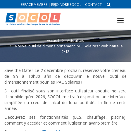
ESPACE MEMBRE
|
REJOINDRE SOCOL
|
CONTACT
Tog
nav
Accueil
Actualités
Nouvel outil de dimensionnement PAC Solaires : webinaire le
2/12
Save the Date ! Le 2 décembre prochain, réservez votre créneau
de 9h à 10h30 afin de découvrir le nouvel outil de
dimensionnement pour les PAC Solaires !
Si l’outil finalisé sous son interface utilisateur aboutie ne sera
disponible qu’en 2026, SOCOL mettra à disposition une interface
simplifiée du cœur de calcul du futur outil dès la fin de cette
année.
Découvrez ses fonctionnalités (ECS, chauffage, piscine),
comment y accéder et comment l’utiliser en avant-première.