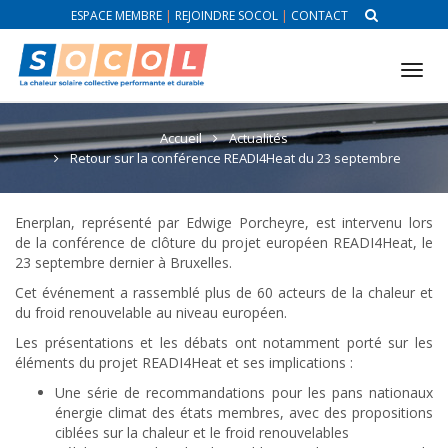
ESPACE MEMBRE
|
REJOINDRE SOCOL
|
CONTACT
Tog
nav
Accueil
Actualités
Retour sur la conférence READI4Heat du 23 septembre
Enerplan, représenté par Edwige Porcheyre, est intervenu lors
de la conférence de clôture du projet européen READI4Heat, le
23 septembre dernier à Bruxelles.
Cet événement a rassemblé plus de 60 acteurs de la chaleur et
du froid renouvelable au niveau européen.
Les présentations et les débats ont notamment porté sur les
éléments du projet READI4Heat et ses implications :
Une série de recommandations pour les pans nationaux
énergie climat des états membres, avec des propositions
ciblées sur la chaleur et le froid renouvelables