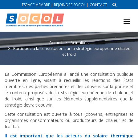
ESPACE MEMBRE
|
REJOINDRE SOCOL
|
CONTACT
Tog
nav
Accueil
Actualités
Participez à la consultation sur la stratégie européenne chaleur
et froid
La Commission Européenne a lancé une consultation publique
ouverte en ligne, visant à recueillir les réactions des États
membres, des parties prenantes et des citoyens sur la portée et
le contenu proposés de la stratégie européenne de chaleur et
de froid, ainsi que sur les éléments supplémentaires que la
stratégie devrait couvrir.
Cette consultation est ouverte à tous (citoyens, entreprises et
organismes consommateurs ou producteurs de chaleur et de
froid…).
Il est important que les acteurs du solaire thermique