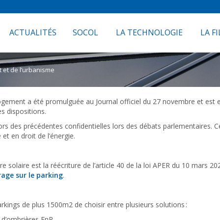
ACTUALITÉS
SOCOL
LA TECHNOLOGIE
LA FI
t et de l’urbanisme
u logement a été promulguée au Journal officiel du 27 novembre et est
s dispositions.
s des précédentes confidentielles lors des débats parlementaires. C
 et en droit de l’énergie.
re solaire est la réécriture de l’article 40 de la loi APER du 10 mars 2
rage sur le parking
.
arkings de plus 1500m2 de choisir entre plusieurs solutions :
e, d’ombrières EnR,