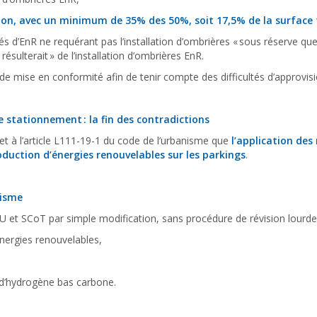
ion, avec un minimum de 35% des 50%, soit 17,5% de la surface t
 d’EnR ne requérant pas l’installation d’ombrières « sous réserve q
résulterait » de l’installation d’ombrières EnR.
s de mise en conformité afin de tenir compte des difficultés d’approv
e stationnement : la fin des contradictions
R et à l’article L111-19-1 du code de l’urbanisme que
l’application des
roduction d’énergies renouvelables sur les parkings
.
nisme
 et SCoT par simple modification, sans procédure de révision lourde lor
nergies renouvelables,
et d’hydrogène bas carbone.