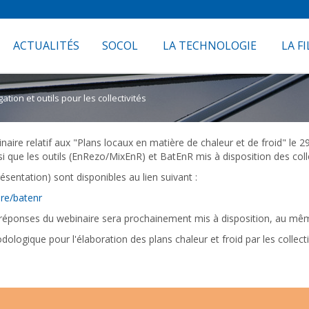
ACTUALITÉS
SOCOL
LA TECHNOLOGIE
LA FI
tion et outils pour les collectivités
e relatif aux "Plans locaux en matière de chaleur et de froid" le 29 j
si que les outils (EnRezo/MixEnR) et BatEnR mis à disposition des colle
sentation) sont disponibles au lien suivant :
re/batenr
réponses du webinaire sera prochainement mis à disposition, au mêm
ologique pour l'élaboration des plans chaleur et froid par les collecti