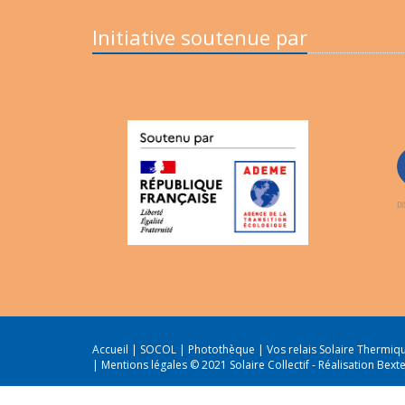
Initiative soutenue par
Accueil
|
SOCOL
|
Photothèque
|
Vos relais Solaire Thermi
|
Mentions légales
© 2021 Solaire Collectif -
Réalisation Bext