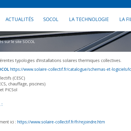
ACTUALITÉS
SOCOL
LA TECHNOLOGIE
LA FI
cès sur le site SOCOL
rentes typologies d’installations solaires thermiques collectives.
SOCOL
https://www.solaire-collectif.fr/catalogue/schemas-et-logiciels/l
lectifs (CESC)
CS, chauffage, piscines)
et PICSol
 :
ment ici :
https://www.solaire-collectif.fr/fr/rejoindre.htm