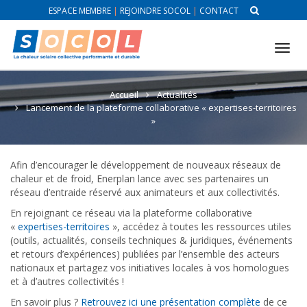
ESPACE MEMBRE
|
REJOINDRE SOCOL
|
CONTACT
Tog
nav
Accueil
Actualités
Lancement de la plateforme collaborative « expertises-territoires
»
Afin d’encourager le développement de nouveaux réseaux de
chaleur et de froid, Enerplan lance avec ses partenaires un
réseau d’entraide réservé aux animateurs et aux collectivités.
En rejoignant ce réseau via la plateforme collaborative
«
expertises-territoires
», accédez à toutes les ressources utiles
(outils, actualités, conseils techniques & juridiques, événements
et retours d’expériences) publiées par l’ensemble des acteurs
nationaux et partagez vos initiatives locales à vos homologues
et à d’autres collectivités !
En savoir plus ?
Retrouvez ici une présentation complète
de ce