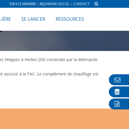
ESPACE MEMBRE
|
REJOINDRE SOCOL
|
CONTACT
LIÈRE
SE LANCER
RESSOURCES
es Weppes à Herlies (59) construite par la Métropole
n et associé à la PAC. Le complément de chauffage est