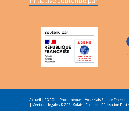
Initiative soutenue par
Accueil
|
SOCOL
|
Photothèque
|
Vos relais Solaire Thermi
|
Mentions légales
© 2021 Solaire Collectif -
Réalisation Bext