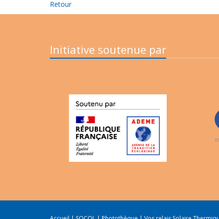
Retour
Initiative soutenue par
Accueil
|
SOCOL
|
Photothèque
|
Vos relais Solaire Thermi