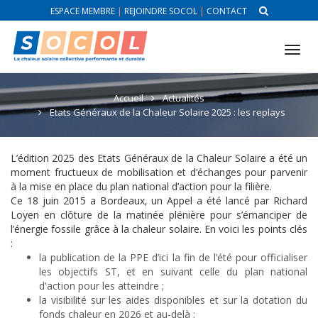
ESPACE MEMBRE
|
REJOINDRE SOCOL
|
CONTACT
Tog
nav
Accueil
Actualités
Etats Généraux de la Chaleur Solaire 2025 : les replays
L’édition 2025 des Etats Généraux de la Chaleur Solaire a été un
moment fructueux de mobilisation et d’échanges pour parvenir
à la mise en place du plan national d’action pour la filière.
Ce 18 juin 2015 a Bordeaux, un Appel a été lancé par Richard
Loyen en clôture de la matinée plénière pour s’émanciper de
l’énergie fossile grâce à la chaleur solaire. En voici les points clés
:
la publication de la PPE d’ici la fin de l’été pour officialiser
les objectifs ST, et en suivant celle du plan national
d'action pour les atteindre ;
la visibilité sur les aides disponibles et sur la dotation du
fonds chaleur en 2026 et au-delà ;