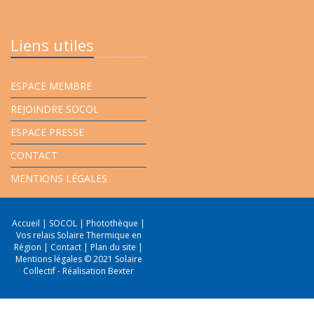
Liens utiles
ESPACE MEMBRE
REJOINDRE SOCOL
ESPACE PRESSE
CONTACT
MENTIONS LÉGALES
Accueil
|
SOCOL
|
Photothèque
|
Vos relais Solaire Thermique en
Région
|
Contact
|
Plan du site
|
Mentions légales
© 2021 Solaire
Collectif -
Réalisation Bexter