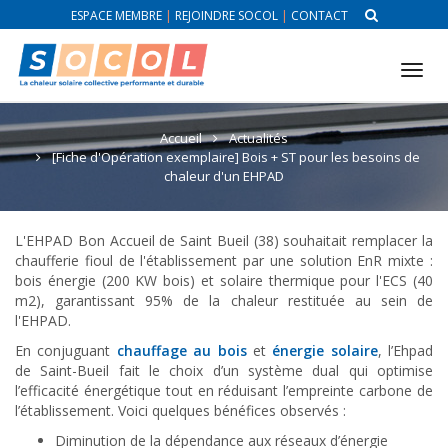
ESPACE MEMBRE
|
REJOINDRE SOCOL
|
CONTACT
Tog
nav
Accueil
Actualités
[Fiche d'Opération exemplaire] Bois + ST pour les besoins de
chaleur d'un EHPAD
L'EHPAD Bon Accueil de Saint Bueil (38) souhaitait remplacer la
chaufferie fioul de l'établissement par une solution EnR mixte :
bois énergie (200 KW bois) et solaire thermique pour l'ECS (40
m2), garantissant 95% de la chaleur restituée au sein de
l'EHPAD.
En conjuguant
chauffage au bois
et
énergie solaire
, l’Ehpad
de Saint-Bueil fait le choix d’un système dual qui optimise
l’efficacité énergétique tout en réduisant l’empreinte carbone de
l’établissement. Voici quelques bénéfices observés :
Diminution de la dépendance aux réseaux d’énergie