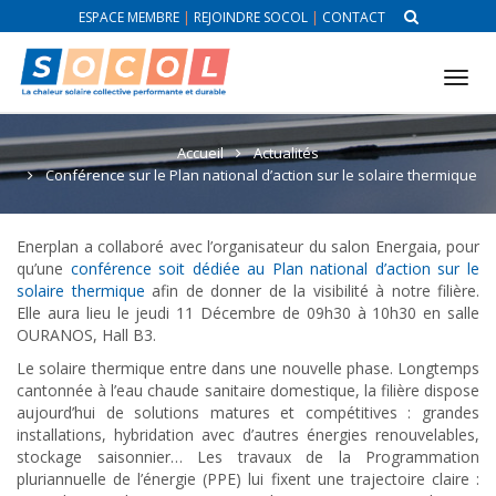
ESPACE MEMBRE
|
REJOINDRE SOCOL
|
CONTACT
Tog
nav
Accueil
Actualités
Conférence sur le Plan national d’action sur le solaire thermique
Enerplan a collaboré avec l’organisateur du salon Energaia, pour
qu’une
conférence soit dédiée au Plan national d’action sur le
solaire thermique
afin de donner de la visibilité à notre filière.
Elle aura lieu le jeudi 11 Décembre de 09h30 à 10h30 en salle
OURANOS, Hall B3.
Le solaire thermique entre dans une nouvelle phase. Longtemps
cantonnée à l’eau chaude sanitaire domestique, la filière dispose
aujourd’hui de solutions matures et compétitives : grandes
installations, hybridation avec d’autres énergies renouvelables,
stockage saisonnier… Les travaux de la Programmation
pluriannuelle de l’énergie (PPE) lui fixent une trajectoire claire :