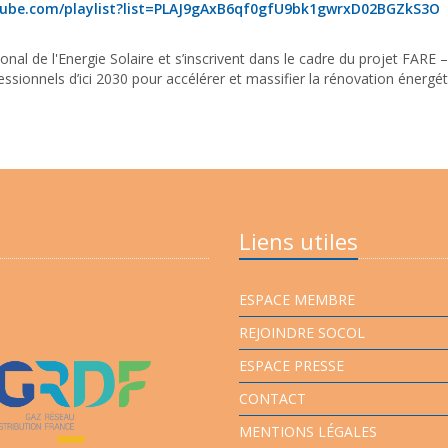
tube.com/playlist?list=PLAJ9gAxB6qf0gfU9bk1gwrxD02BGZkS3O
tional de l'Energie Solaire et s’inscrivent dans le cadre du projet FAR
sionnels d’ici 2030 pour accélérer et massifier la rénovation énergé
Liens utiles
ESPACE MEMBRE
REJOINDRE SOCOL
ESPACE PRESSE
CONTACT
MENTIONS LÉGALES