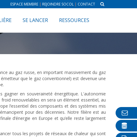
ESPACE MEMBRE
|
REJOINDRE SOCOL
|
CONTACT
LIÈRE
SE LANCER
RESSOURCES
dance au gaz russe, en important massivement du gaz
us émetteur que le gaz conventionnel) est devenue une
e.
ons gagner en souveraineté énergétique. L'autonomie
 froid renouvelables en sera un élément essentiel, au
 Europe l’essentiel des composants et des systèmes mis
émancipent pour des décennies. Notre filière est au
inale d’énergie en Europe et qu’elle reste largement
nancer tous les projets de réseaux de chaleur qui sont