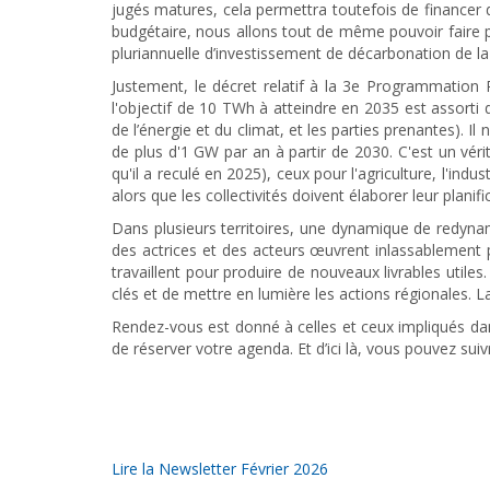
jugés matures, cela permettra toutefois de financer de
budgétaire, nous allons tout de même pouvoir faire p
pluriannuelle d’investissement de décarbonation de la
Justement, le décret relatif à la 3e Programmation Pl
l'objectif de 10 TWh à atteindre en 2035 est assorti
de l’énergie et du climat, et les parties prenantes). I
de plus d'1 GW par an à partir de 2030. C'est un vér
qu'il a reculé en 2025), ceux pour l'agriculture, l'in
alors que les collectivités doivent élaborer leur planific
Dans plusieurs territoires, une dynamique de redynami
des actrices et des acteurs œuvrent inlassablement p
travaillent pour produire de nouveaux livrables utiles
clés et de mettre en lumière les actions régionales. La
Rendez-vous est donné à celles et ceux impliqués dans
de réserver votre agenda. Et d’ici là, vous pouvez su
Lire la Newsletter Février 2026