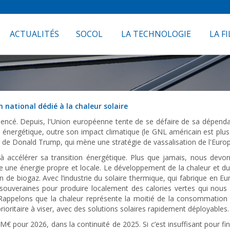
ACTUALITÉS
SOCOL
LA TECHNOLOGIE
LA FI
 national dédié à la chaleur solaire
mencé. Depuis, l'Union européenne tente de se défaire de sa dépen
e énergétique, outre son impact climatique (le GNL américain est pl
r de Donald Trump, qui mène une stratégie de vassalisation de l'Europ
e à accélérer sa transition énergétique. Plus que jamais, nous dev
re une énergie propre et locale. Le développement de la chaleur et du
ion de biogaz. Avec l’industrie du solaire thermique, qui fabrique en
ouveraines pour produire localement des calories vertes qui nous 
 Rappelons que la chaleur représente la moitié de la consommation f
prioritaire à viser, avec des solutions solaires rapidement déployables.
M€ pour 2026, dans la continuité de 2025. Si c’est insuffisant pour fi