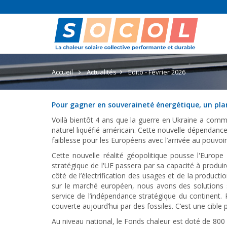
Accueil
Actualités
Edito - Février 2026
Pour gagner en souveraineté énergétique, un plan
Voilà bientôt 4 ans que la guerre en Ukraine a com
naturel liquéfié américain. Cette nouvelle dépendanc
faiblesse pour les Européens avec l’arrivée au pouvoi
Cette nouvelle réalité géopolitique pousse l'Europ
stratégique de l'UE passera par sa capacité à produi
côté de l’électrification des usages et de la product
sur le marché européen, nous avons des solutions s
service de l’indépendance stratégique du continent.
couverte aujourd’hui par des fossiles. C’est une cible 
Au niveau national, le Fonds chaleur est doté de 800 