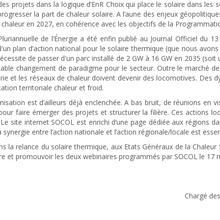
s projets dans la logique d’EnR Choix qui place le solaire dans les s
rogresser la part de chaleur solaire. A l’aune des enjeux géopolitiqu
 chaleur en 2027, en cohérence avec les objectifs de la Programmation
uriannuelle de l’Énergie a été enfin publié au Journal Officiel du 13
 d'un plan d’action national pour le solaire thermique (que nous avon
l nécessite de passer d'un parc installé de 2 GW à 16 GW en 2035 (soit 
itable changement de paradigme pour le secteur. Outre le marché des 
dustrie et les réseaux de chaleur doivent devenir des locomotives. Des d
ation territoriale chaleur et froid.
sation est d’ailleurs déjà enclenchée. A bas bruit, de réunions en vis
our faire émerger des projets et structurer la filière. Ces actions 
. Le site internet SOCOL est enrichi d’une page dédiée aux régions dan
 synergie entre l’action nationale et l’action régionale/locale est esse
 la relance du solaire thermique, aux Etats Généraux de la Chaleur So
ivre et promouvoir les deux webinaires programmés par SOCOL le 17 ma
Chargé des 