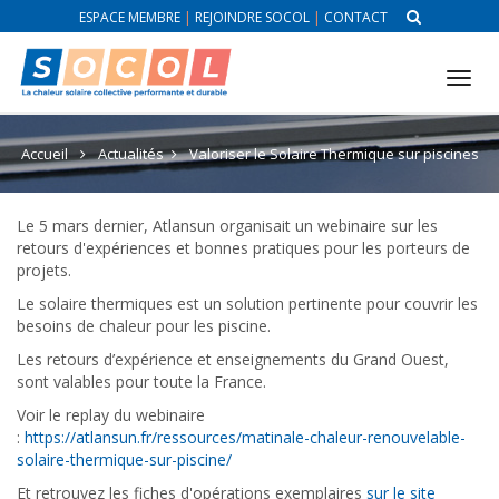
ESPACE MEMBRE
|
REJOINDRE SOCOL
|
CONTACT
Tog
nav
Accueil
Actualités
Valoriser le Solaire Thermique sur piscines
Le 5 mars dernier, Atlansun organisait un webinaire sur les
retours d'expériences et bonnes pratiques pour les porteurs de
projets.
Le solaire thermiques est un solution pertinente pour couvrir les
besoins de chaleur pour les piscine.
Les retours d’expérience et enseignements du Grand Ouest,
sont valables pour toute la France.
Voir le replay du webinaire
:
https://atlansun.fr/ressources/matinale-chaleur-renouvelable-
solaire-thermique-sur-piscine/
Et retrouvez les fiches d'opérations exemplaires
sur le site