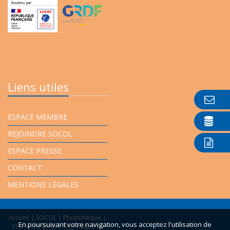
Liens utiles
ESPACE MEMBRE
REJOINDRE SOCOL
ESPACE PRESSE
CONTACT
MENTIONS LÉGALES
Accueil
|
SOCOL
|
Photothèque
|
En poursuivant votre navigation, vous acceptez l'utilisation de
Vos relais Solaire Thermique en