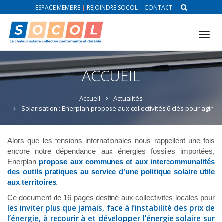
ESPACE MEMBRE
|
REJOINDRE SOCOL
|
CONTACT
Tog
nav
ACCUEIL
Accueil
Actualités
Solarisation : Enerplan propose aux collectivités 6 clés pour agir
Alors que les tensions internationales nous rappellent une fois
encore notre dépendance aux énergies fossiles importées,
Enerplan
propose aux communes et aux intercommunalités
des outils pratiques au service d’une politique solaire utile
aux territoires
.
Ce document de 16 pages destiné aux collectivités locales pour
les inviter plus que jamais, face à l’instabilité des prix de
l’énergie, à recourir à et développer l’énergie solaire sur