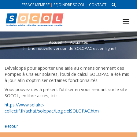
ESPACE MEMBRE
|
REJOINDRE SOCOL
|
CONTACT
Tog
nav
Accueil
Actualités
Une nouvelle version de SOLOPAC est en ligne !
Développé pour apporter une aide au dimensionnement des
Pompes à Chaleur solaires, l’outil de calcul SOLOPAC a été mis
à jour afin d’optimiser certaines fonctionnalités.
Vous pouvez dès à présent l’utiliser en vous rendant sur le site
SOCOL, en libre accès, ici :
https://www.solaire-
collectif.fr/achat/solopac/LogicielSOLOPAC.htm
Retour