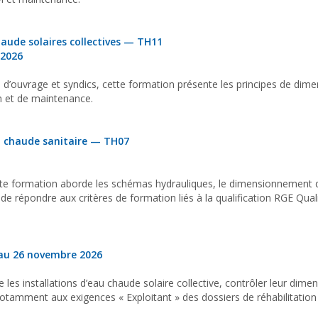
haude solaires collectives — TH11
 2026
d’ouvrage et syndics, cette formation présente les principes de dimen
on et de maintenance.
au chaude sanitaire — TH07
cette formation aborde les schémas hydrauliques, le dimensionnement d
 de répondre aux critères de formation liés à la qualification RGE Quali
4 au 26 novembre 2026
les installations d’eau chaude solaire collective, contrôler leur di
 notamment aux exigences « Exploitant » des dossiers de réhabilitatio