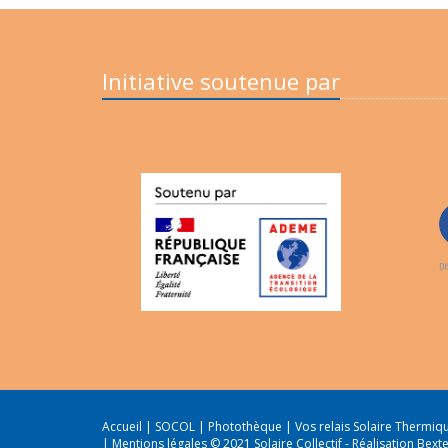
Initiative soutenue par
Accueil
|
SOCOL
|
Photothèque
|
Vos relais Solaire Thermi
|
Mentions légales
© 2021 Solaire Collectif -
Réalisation Bext