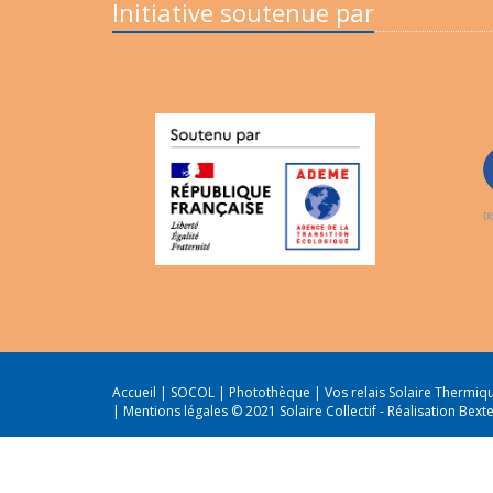
Initiative soutenue par
Accueil
|
SOCOL
|
Photothèque
|
Vos relais Solaire Thermi
|
Mentions légales
© 2021 Solaire Collectif -
Réalisation Bext