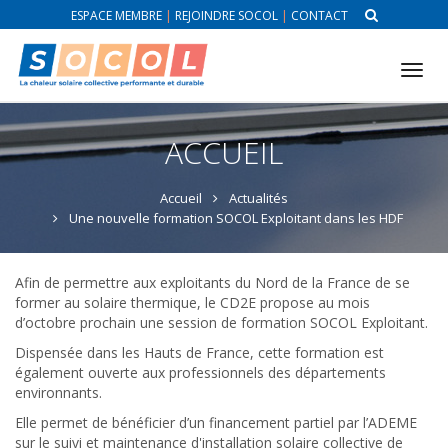
ESPACE MEMBRE
|
REJOINDRE SOCOL
|
CONTACT
Tog
nav
ACCUEIL
Accueil
Actualités
Une nouvelle formation SOCOL Exploitant dans les HDF
Afin de permettre aux exploitants du Nord de la France de se
former au solaire thermique, le CD2E propose au mois
d’octobre prochain une session de formation SOCOL Exploitant.
Dispensée dans les Hauts de France, cette formation est
également ouverte aux professionnels des départements
environnants.
Elle permet de bénéficier d’un financement partiel par l’ADEME
sur le suivi et maintenance d'installation solaire collective de