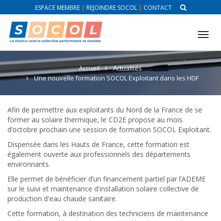
ESPACE MEMBRE
|
REJOINDRE SOCOL
|
CONTACT
Tog
nav
Accueil
Actualités
Une nouvelle formation SOCOL Exploitant dans les HDF
Afin de permettre aux exploitants du Nord de la France de se
former au solaire thermique, le CD2E propose au mois
d’octobre prochain une session de formation SOCOL Exploitant.
Dispensée dans les Hauts de France, cette formation est
également ouverte aux professionnels des départements
environnants.
Elle permet de bénéficier d’un financement partiel par l’ADEME
sur le suivi et maintenance d'installation solaire collective de
production d'eau chaude sanitaire.
Cette formation, à destination des techniciens de maintenance