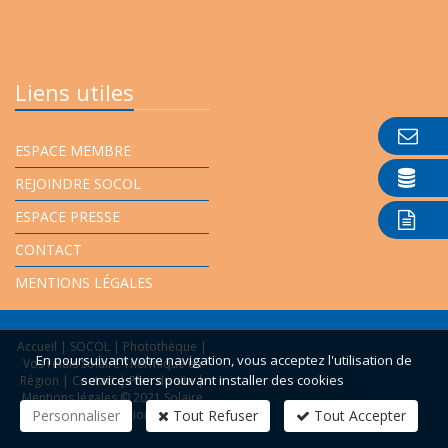
Liens utiles
ESPACE MEMBRE
REJOINDRE SOCOL
ESPACE PRESSE
CONTACT
MENTIONS LÉGALES
Accueil
|
SOCOL
|
Photothèque
|
En poursuivant votre navigation, vous acceptez l'utilisation de
Vos relais Solaire Thermique en
services tiers pouvant installer des cookies
Région
|
Contact
|
Plan du site
|
Mentions légales
© 2021 Solaire
Personnaliser
Collectif -
Réalisation Bexter
Tout Refuser
Tout Accepter