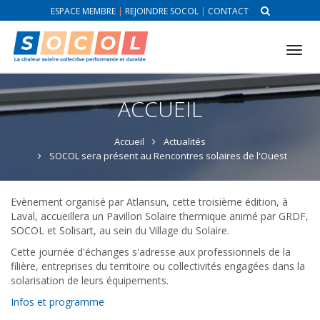
ESPACE MEMBRE
|
REJOINDRE SOCOL
|
CONTACT
Tog
nav
ACCUEIL
Accueil
Actualités
SOCOL sera présent au Rencontres solaires de l'Ouest
Evènement organisé par Atlansun, cette troisième édition, à
Laval, accueillera un Pavillon Solaire thermique animé par GRDF,
SOCOL et Solisart, au sein du Village du Solaire.
Cette journée d'échanges s'adresse aux professionnels de la
filière, entreprises du territoire ou collectivités engagées dans la
solarisation de leurs équipements.
Infos et programme