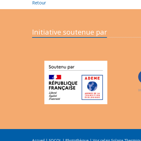
Retour
Initiative soutenue par
Accueil
|
SOCOL
|
Photothèque
|
Vos relais Solaire Thermi