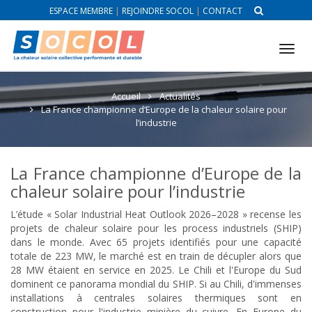
ESPACE MEMBRE
|
REJOINDRE SOCOL
|
CONTACT
Tog
nav
Accueil
Actualités
La France championne d’Europe de la chaleur solaire pour
l’industrie
La France championne d’Europe de la
chaleur solaire pour l’industrie
L’étude « Solar Industrial Heat Outlook 2026–2028 » recense les
projets de chaleur solaire pour les process industriels (SHIP)
dans le monde. Avec 65 projets identifiés pour une capacité
totale de 223 MW, le marché est en train de décupler alors que
28 MW étaient en service en 2025. Le Chili et l'Europe du Sud
dominent ce panorama mondial du SHIP. Si au Chili, d'immenses
installations à centrales solaires thermiques sont en
construction pour l'industrie minière du cuivre. En Europe du